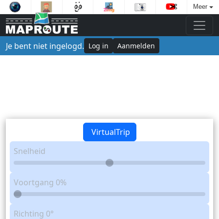
Meer
Je bent niet ingelogd.
Log in
Aanmelden
VirtualTrip
Snelheid
Voortgang
0%
Richting
0°