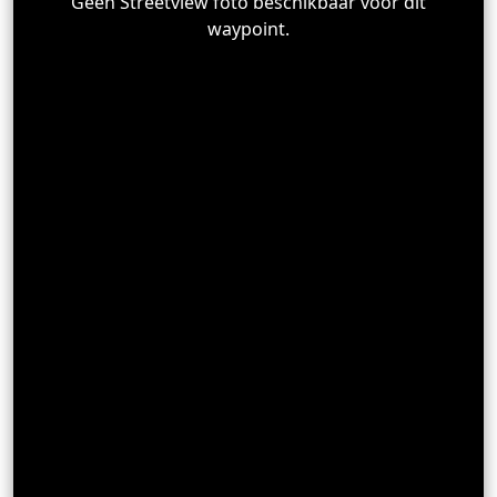
Geen Streetview foto beschikbaar voor dit
waypoint.