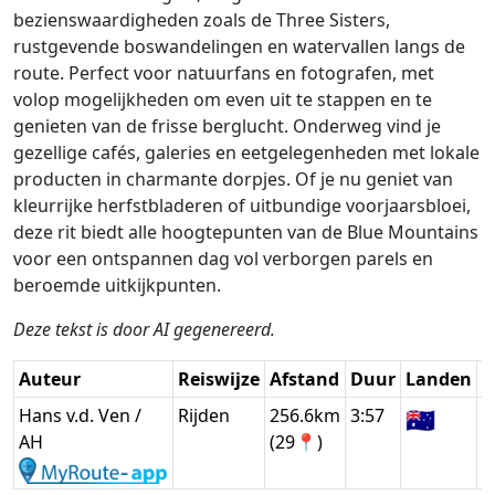
bezienswaardigheden zoals de Three Sisters,
rustgevende boswandelingen en watervallen langs de
route. Perfect voor natuurfans en fotografen, met
volop mogelijkheden om even uit te stappen en te
genieten van de frisse berglucht. Onderweg vind je
gezellige cafés, galeries en eetgelegenheden met lokale
producten in charmante dorpjes. Of je nu geniet van
kleurrijke herfstbladeren of uitbundige voorjaarsbloei,
deze rit biedt alle hoogtepunten van de Blue Mountains
voor een ontspannen dag vol verborgen parels en
beroemde uitkijkpunten.
Deze tekst is door AI gegenereerd.
Auteur
Reiswijze
Afstand
Duur
Landen
D
Hans v.d. Ven /
Rijden
256.6km
3:57
🇦🇺
G
AH
(29📍)