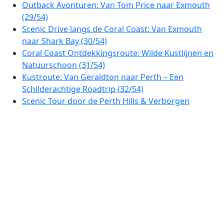
Outback Avonturen: Van Tom Price naar Exmouth
(29/54)
Scenic Drive langs de Coral Coast: Van Exmouth
naar Shark Bay (30/54)
Coral Coast Ontdekkingsroute: Wilde Kustlijnen en
Natuurschoon (31/54)
Kustroute: Van Geraldton naar Perth – Een
Schilderachtige Roadtrip (32/54)
Scenic Tour door de Perth Hills & Verborgen
Valleien (33/54)
Avon Valley Ontdekkingsroute: Rondrit van Perth
naar Toodyay (34/54)
Prachtige Autoroute van Perth naar Albany: Ontdek
de Zuidkust van West-Australië (35/54)
Ontdekkingsreis langs de Zuidkust: Van Albany
naar Esperance (36/54)
Golden Outback Explorer: Roadtrip van Esperance
naar Coolgardie (37/54)
Goudvelden & Outback: Een Avontuurlijke Rondreis