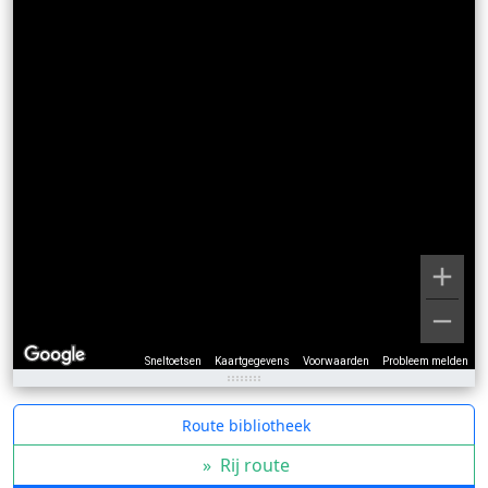
Sneltoetsen
Kaartgegevens
Voorwaarden
Probleem melden
Route bibliotheek
»
Rij route