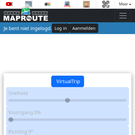
Meer
Je bent niet ingelogd.
Log in
Aanmelden
VirtualTrip
Snelheid
Voortgang
0%
Richting
0°