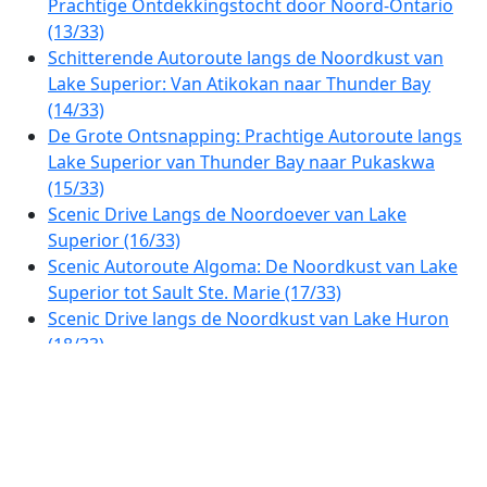
Prachtige Ontdekkingstocht door Noord-Ontario
(13/33)
Schitterende Autoroute langs de Noordkust van
Lake Superior: Van Atikokan naar Thunder Bay
(14/33)
De Grote Ontsnapping: Prachtige Autoroute langs
Lake Superior van Thunder Bay naar Pukaskwa
(15/33)
Scenic Drive Langs de Noordoever van Lake
Superior (16/33)
Scenic Autoroute Algoma: De Noordkust van Lake
Superior tot Sault Ste. Marie (17/33)
Scenic Drive langs de Noordkust van Lake Huron
(18/33)
Toeristische autoroute langs de meren en
uitkijkpunten van Ontario (19/33)
Ottawa Vallei Panoramaroute: Meren, Bossen &
Historische Stadjes (20/33)
Prachtige Autoroute van Ottawa naar Montreal: