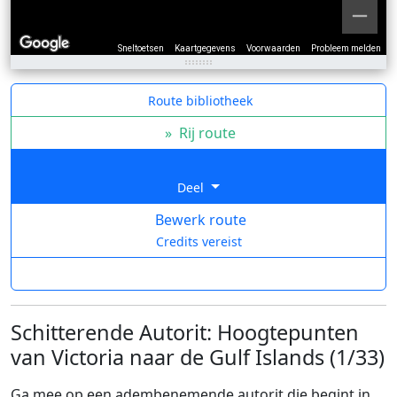
Sneltoetsen
Kaartgegevens
Voorwaarden
Probleem melden
Route bibliotheek
»
Rij route
Deel
Bewerk route
Credits vereist
Schitterende Autorit: Hoogtepunten
van Victoria naar de Gulf Islands (1/33)
Ga mee op een adembenemende autorit die begint in