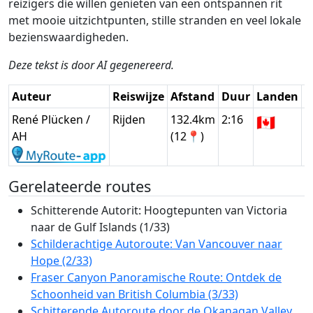
reizigers die willen genieten van een ontspannen rit
met mooie uitzichtpunten, stille stranden en veel lokale
bezienswaardigheden.
Deze tekst is door AI gegenereerd.
Auteur
Reiswijze
Afstand
Duur
Landen
D
René Plücken /
Rijden
132.4km
2:16
🇨🇦
G
AH
(12📍)
Gerelateerde routes
Schitterende Autorit: Hoogtepunten van Victoria
naar de Gulf Islands (1/33)
Schilderachtige Autoroute: Van Vancouver naar
Hope (2/33)
Fraser Canyon Panoramische Route: Ontdek de
Schoonheid van British Columbia (3/33)
Schitterende Autoroute door de Okanagan Valley