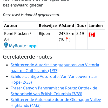
bezienswaardigheden.
Deze tekst is door AI gegenereerd.
Auteur
Reiswijze
Afstand
Duur
Landen
D
René Plücken /
Rijden
247.5km
3:19
🇨🇦
G
AH
(10📍)
Gerelateerde routes
Schitterende Autorit: Hoogtepunten van Victoria
naar de Gulf Islands (1/33)
Schilderachtige Autoroute: Van Vancouver naar
Hope (2/33)
Fraser Canyon Panoramische Route: Ontdek de
Schoonheid van British Columbia (3/33)
Schitterende Autoroute door de Okanagan Valley
Highlands (4/33)