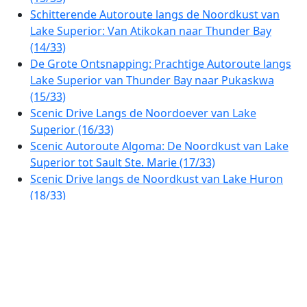
Schitterende Autoroute langs de Noordkust van
Lake Superior: Van Atikokan naar Thunder Bay
(14/33)
De Grote Ontsnapping: Prachtige Autoroute langs
Lake Superior van Thunder Bay naar Pukaskwa
(15/33)
Scenic Drive Langs de Noordoever van Lake
Superior (16/33)
Scenic Autoroute Algoma: De Noordkust van Lake
Superior tot Sault Ste. Marie (17/33)
Scenic Drive langs de Noordkust van Lake Huron
(18/33)
Toeristische autoroute langs de meren en
uitkijkpunten van Ontario (19/33)
Ottawa Vallei Panoramaroute: Meren, Bossen &
Historische Stadjes (20/33)
Prachtige Autoroute van Ottawa naar Montreal:
Rivieruitzichten en Historische Dorpen (21/33)