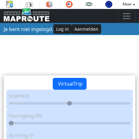
Meer
Je bent niet ingelogd.
Log in
Aanmelden
VirtualTrip
Snelheid
Voortgang
0%
Richting
0°