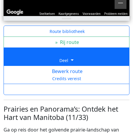
Sneltoetsen
Kaartgegevens
Voorwaarden
Probleem melden
Route bibliotheek
»
Rij route
Deel
Bewerk route
Credits vereist
Prairies en Panorama’s: Ontdek het
Hart van Manitoba (11/33)
Ga op reis door het golvende prairie-landschap van