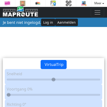
Meer
Je bent niet ingelogd.
Log in
Aanmelden
VirtualTrip
Snelheid
Voortgang
0%
Richting
0°