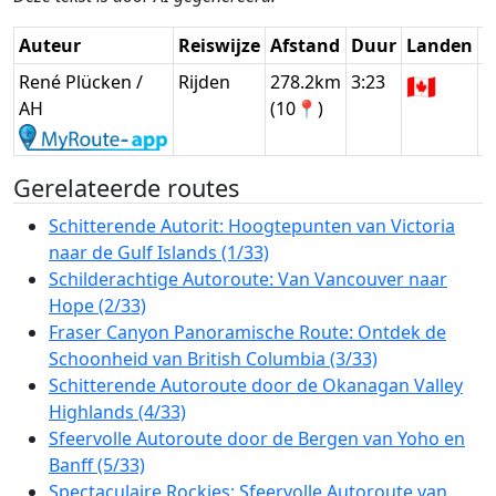
Auteur
Reiswijze
Afstand
Duur
Landen
D
René Plücken /
Rijden
278.2km
3:23
🇨🇦
G
AH
(10📍)
Gerelateerde routes
Schitterende Autorit: Hoogtepunten van Victoria
naar de Gulf Islands (1/33)
Schilderachtige Autoroute: Van Vancouver naar
Hope (2/33)
Fraser Canyon Panoramische Route: Ontdek de
Schoonheid van British Columbia (3/33)
Schitterende Autoroute door de Okanagan Valley
Highlands (4/33)
Sfeervolle Autoroute door de Bergen van Yoho en
Banff (5/33)
Spectaculaire Rockies: Sfeervolle Autoroute van