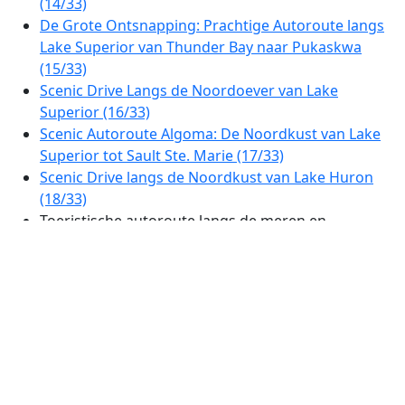
(14/33)
De Grote Ontsnapping: Prachtige Autoroute langs
Lake Superior van Thunder Bay naar Pukaskwa
(15/33)
Scenic Drive Langs de Noordoever van Lake
Superior (16/33)
Scenic Autoroute Algoma: De Noordkust van Lake
Superior tot Sault Ste. Marie (17/33)
Scenic Drive langs de Noordkust van Lake Huron
(18/33)
Toeristische autoroute langs de meren en
uitkijkpunten van Ontario (19/33)
Ottawa Vallei Panoramaroute: Meren, Bossen &
Historische Stadjes (20/33)
Prachtige Autoroute van Ottawa naar Montreal:
Rivieruitzichten en Historische Dorpen (21/33)
Van Montreal naar Quebec City: De Prachtige
Rivierroute (22/33)
Prachtige Route door Charlevoix en Côte-de-