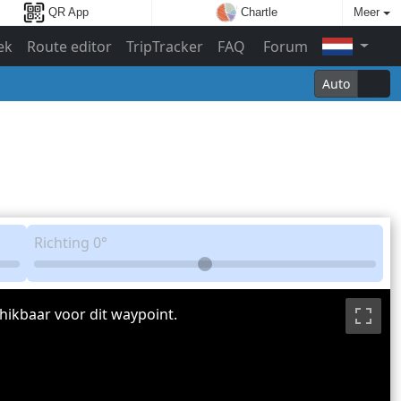
QR App
Chartle
Meer
ek
Route editor
TripTracker
FAQ
Forum
Auto
Richting
0°
hikbaar voor dit waypoint.