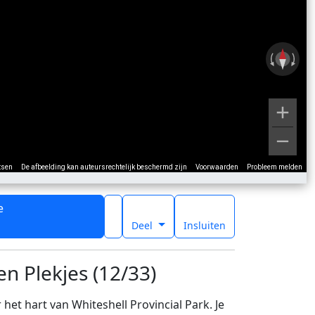
tsen
De afbeelding kan auteursrechtelijk beschermd zijn
Voorwaarden
Probleem melden
e
t
Deel
Insluiten
n Plekjes (12/33)
t hart van Whiteshell Provincial Park. Je