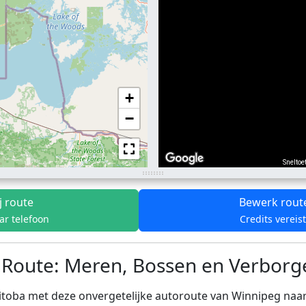
+
−
Sneltoe
j route
Bewerk rout
ar telefoon
Credits vereis
Route: Meren, Bossen en Verborge
oba met deze onvergetelijke autoroute van Winnipeg naar he