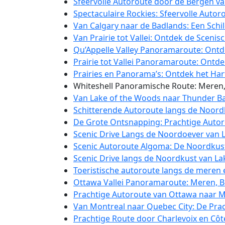
Sfeervolle Autoroute door de Bergen va
Spectaculaire Rockies: Sfeervolle Autoro
Van Calgary naar de Badlands: Een Schild
Van Prairie tot Vallei: Ontdek de Scen
Qu’Appelle Valley Panoramaroute: Ontd
Prairie tot Vallei Panoramaroute: Ontd
Prairies en Panorama’s: Ontdek het Har
Whiteshell Panoramische Route: Meren,
Van Lake of the Woods naar Thunder Ba
Schitterende Autoroute langs de Noordk
De Grote Ontsnapping: Prachtige Autor
Scenic Drive Langs de Noordoever van L
Scenic Autoroute Algoma: De Noordkust 
Scenic Drive langs de Noordkust van La
Toeristische autoroute langs de meren e
Ottawa Vallei Panoramaroute: Meren, Bo
Prachtige Autoroute van Ottawa naar Mo
Van Montreal naar Quebec City: De Prach
Prachtige Route door Charlevoix en Côt