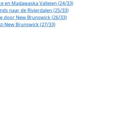
ce en Madawaska Valleien (24/33)
nds naar de Rivierdalen (25/33)
ute door New Brunswick (26/33)
st-New Brunswick (27/33)
rd Island naar Nova Scotia (28/33)
ighland Gateway in Nova Scotia (29/33)
tige Kustroute & Adembenemende Uitzichten (30/33)
Newfoundland Verkenning (31/33)
s Ruige Kustlijn (32/33)
n Glovertown naar St. John's (33/33)