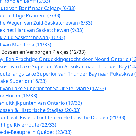
n Yoho en Banff (5/33)
ute van Banff naar Calgary (6/33)
erachtige Prairierit (7/33)
ische Wegen van Zuid-Saskatchewan (8/33)
ek het Hart van Saskatchewan (9/33)
ek Zuid-Saskatchewan (10/33)
t van Manitoba (11/33)
 Bossen en Verborgen Plekjes (12/33)
y: Een Prachtige Ontdekkingstocht door Noord-Ontario (13
ust van Lake Superior: Van Atikokan naar Thunder Bay (14
oute langs Lake Superior van Thunder Bay naar Pukaskwa (
ake Superior (16/33)
van Lake Superior tot Sault Ste. Marie (17/33)
ke Huron (18/33)
n uitkijkpunten van Ontario (19/33)
ssen & Historische Stadjes (20/33)
ntreal: Rivieruitzichten en Historische Dorpen (21/33)
tige Rivierroute (22/33)
e-de-Beaupré in Québec (23/33)