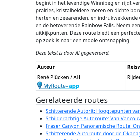
begint in het levendige Winnipeg en rijdt v
prairies, kristalheldere meren en dichte bo
herten en zeearenden, en indrukwekkende u
en de betoverende Rainbow Falls. Neem een
uitkijkpunten. Deze route biedt een perfec
op zoek is naar een mooie ontsnapping.
Deze tekst is door AI gegenereerd.
Auteur
Reis
René Plücken / AH
Rijde
Gerelateerde routes
Schitterende Autorit: Hoogtepunten van 
Schilderachtige Autoroute: Van Vancouv
Fraser Canyon Panoramische Route: Ont
Schitterende Autoroute door de Okanag