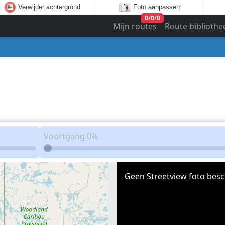
Verwijder achtergrond
Foto aanpassen
0
/
0
/
0
Mijn routes
Route bibliothe
Voortgang
0%
Geen Streetview foto besc