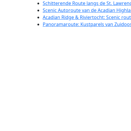
Schitterende Route langs de St. Lawren
Scenic Autoroute van de Acadian Highla
Acadian Ridge & Riviertocht: Scenic ro
Panoramaroute: Kustparels van Zuidoo
Schitterende Kustroute van Prince Edwa
De Adembenemende Noordkustroute & H
Cape Breton naar Newfoundland: Prach
Scenic Shores & Heritage Drive: West-
Prachtige Ontdekkingsrit: Newfoundland’
The Avalon Explorer: Prachtige Route va