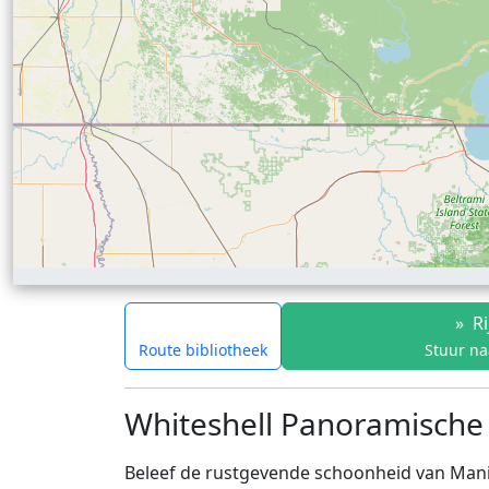
»
Ri
Route bibliotheek
Stuur na
Whiteshell Panoramische 
Beleef de rustgevende schoonheid van Manit