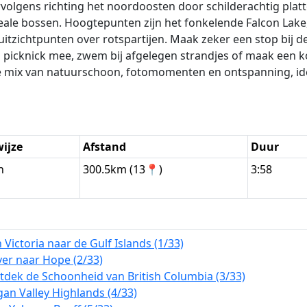
ervolgens richting het noordoosten door schilderachtig pla
reale bossen. Hoogtepunten zijn het fonkelende Falcon Lake
itzichtpunten over rotspartijen. Maak zeker een stop bij
 picknick mee, zwem bij afgelegen strandjes of maak een 
te mix van natuurschoon, fotomomenten en ontspanning, ide
wijze
Afstand
Duur
n
300.5km (13📍)
3:58
Victoria naar de Gulf Islands (1/33)
er naar Hope (2/33)
dek de Schoonheid van British Columbia (3/33)
an Valley Highlands (4/33)