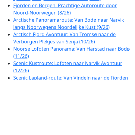
Fjorden en Bergen: Prachtige Autoroute door
Noord-Noorwegen (8/26)
Arctische Panoramaroute: Van Bodø naar Narvik
langs Noorwegens Noordelijke Kust (9/26)
Arctisch Fjord Avontuur: Van Tromsø naar de
Verborgen Plekjes van Senja (10/26)
Noorse Lofoten Panorama: Van Harstad naar Bodø
(11/26)
Scenic Kustroute: Lofoten naar Narvik Avontuur
(12/26)
Scenic Lapland-route: Van Vindeln naar de Fjorden
bij Skellefteå (13/26)
Arctische Pracht: Reis door Zweeds Lapland (14/26)
Arctische Vergezichten van Lapland: Reis door het
Finse Noorden (15/26)
Arctisch Avontuur: Panoramische Autoroute door
Fins Lapland (16/26)
Arctische Horizonroute: Sprookjesachtige Rondreis