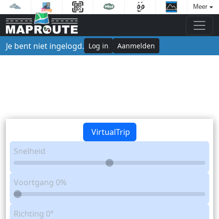
Meer
Je bent niet ingelogd.
Log in
Aanmelden
VirtualTrip
Snelheid
Voortgang
0%
Richting
0°