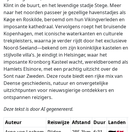
Klint in de buurt, en het levendige stadje Stege. Meer
naar het noorden passeer je gezellige havenstadjes als
Køge en Roskilde, beroemd om hun Vikingverleden en
imposante kathedraal. Vervolgens roept het bruisende
Kopenhagen, met iconische waterkanten en culturele
trekpleisters, waarna je verder rijdt door het exclusieve
Noord-Seeland—bekend om zijn koninklijke kastelen en
stijlvolle villa’s. Je eindigt in Helsingør, waar het
imposante Kronborg Kasteel wacht, wereldberoemd als
Hamlets Elsinore, met een prachtig uitzicht over de
Sont naar Zweden. Deze route biedt een rijke mix van
Deense geschiedenis, natuur en onvergetelijke
uitzichtpunten voor nieuwsgierige ontdekkers en
ontspannen reizigers.
Deze tekst is door AI gegenereerd.
Auteur
Reiswijze
Afstand
Duur
Landen
D