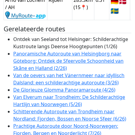
Arno van Lochem
Rijden
285.3km
6:31
🇩🇪
🇩🇰
G
/ AH
(15📍)
🇸🇪
Gerelateerde routes
Ontdek van Seeland tot Helsingør: Schilderachtige
Kustroute langs Deense Hoogtepunten (1/26)
Panoramische Autoroute van Helsingborg naar
Göteborg: Ontdek de Sfeervolle Schoonheid van
Skåne en Halland (2/26)
Van de oevers van het Vänernmeer naar idyllisch
Dalsland: een schilderachtige autoroute (3/26)
De Glorieuze Glomma Panoramaroute (4/26)
Van Elverum naar Trondheim: De Schilderachtige
Hartlijn van Noorwegen (5/26)
Schitterende Autoroute van Trondheim naar
Nordland: Fjorden, Bossen en Noorse Sfeer (6/26)
Prachtige Autoroute door Noord-Noorwegen:
Fjorden, Bergen en Noorderlicht (7/26)