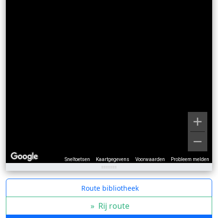
Sneltoetsen
Kaartgegevens
Voorwaarden
Probleem melden
Route bibliotheek
»
Rij route