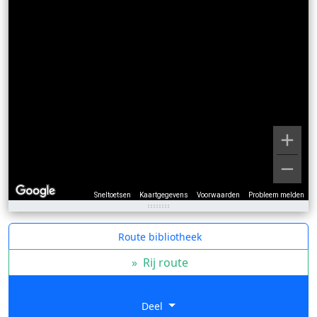
Sneltoetsen
Kaartgegevens
Voorwaarden
Probleem melden
Route bibliotheek
»
Rij route
Deel