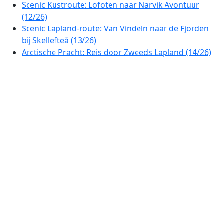
Scenic Kustroute: Lofoten naar Narvik Avontuur
(12/26)
Scenic Lapland-route: Van Vindeln naar de Fjorden
bij Skellefteå (13/26)
Arctische Pracht: Reis door Zweeds Lapland (14/26)
Arctische Vergezichten van Lapland: Reis door het
Finse Noorden (15/26)
Arctisch Avontuur: Panoramische Autoroute door
Fins Lapland (16/26)
Arctische Horizonroute: Sprookjesachtige Rondreis
Door Lapland (17/26)
Arctische Snelweg: De Prachtige Route door
Finnmark (18/26)
Lapland Fjorden & Wildernisroute (19/26)
Lapland Panoramaroute: Van het Noorderland naar
de Botnische Golf (20/26)
Scenic Kustroute Noord-Finland (21/26)
Schitterende Autoroute door het Westen van
Finland (22/26)