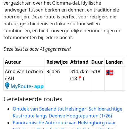
vergezichten over het Glomma-dal, idyllische
landwegen tussen berken en dennen, en traditionele
boerderijen. Deze route is perfect voor reizigers die
natuur, geschiedenis en lokale cultuur willen
combineren, en biedt onvergetelijke herinneringen en
fotomomenten bij iedere bocht.
Deze tekst is door AI gegenereerd.
Auteur
Reiswijze
Afstand
Duur
Landen
D
Arno van Lochem
Rijden
314.7km
5:18
🇳🇴
G
/ AH
(18📍)
Gerelateerde routes
Ontdek van Seeland tot Helsingør: Schilderachtige
Kustroute langs Deense Hoogtepunten (1/26)
Panoramische Autoroute van Helsingborg naar