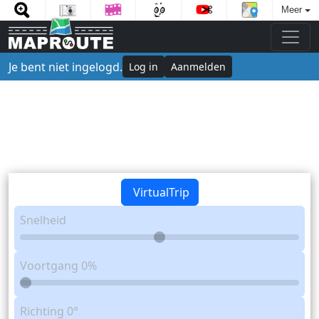
Meer
Je bent niet ingelogd.
Log in
Aanmelden
VirtualTrip
Snelheid
Voortgang
0%
Richting
0°